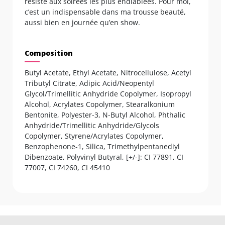
résiste aux soirées les plus endiablées. Pour moi,
c’est un indispensable dans ma trousse beauté,
aussi bien en journée qu’en show.
Composition
Butyl Acetate, Ethyl Acetate, Nitrocellulose, Acetyl
Tributyl Citrate, Adipic Acid/Neopentyl
Glycol/Trimellitic Anhydride Copolymer, Isopropyl
Alcohol, Acrylates Copolymer, Stearalkonium
Bentonite, Polyester-3, N-Butyl Alcohol, Phthalic
Anhydride/Trimellitic Anhydride/Glycols
Copolymer, Styrene/Acrylates Copolymer,
Benzophenone-1, Silica, Trimethylpentanediyl
Dibenzoate, Polyvinyl Butyral, [+/-]: CI 77891, CI
77007, CI 74260, CI 45410