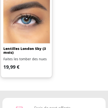
Lentilles London Sky (3
mois)
Faites les tomber des nues
Prix
19,99 €
Frais de port offerts