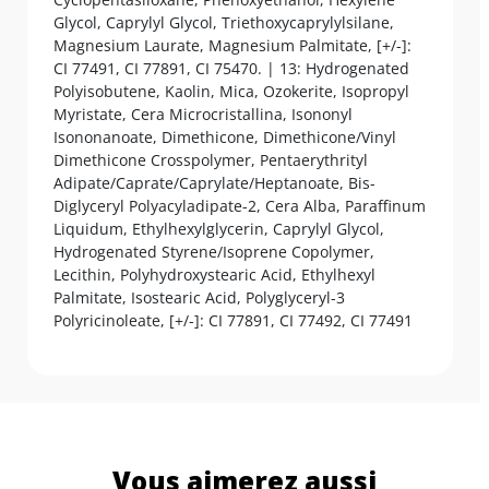
Glycol, Caprylyl Glycol, Triethoxycaprylylsilane,
Magnesium Laurate, Magnesium Palmitate, [+/-]:
CI 77491, CI 77891, CI 75470. | 13: Hydrogenated
Polyisobutene, Kaolin, Mica, Ozokerite, Isopropyl
Myristate, Cera Microcristallina, Isononyl
Isononanoate, Dimethicone, Dimethicone/Vinyl
Dimethicone Crosspolymer, Pentaerythrityl
Adipate/Caprate/Caprylate/Heptanoate, Bis-
Diglyceryl Polyacyladipate-2, Cera Alba, Paraffinum
Liquidum, Ethylhexylglycerin, Caprylyl Glycol,
Hydrogenated Styrene/Isoprene Copolymer,
Lecithin, Polyhydroxystearic Acid, Ethylhexyl
Palmitate, Isostearic Acid, Polyglyceryl-3
Polyricinoleate, [+/-]: CI 77891, CI 77492, CI 77491
Vous aimerez aussi