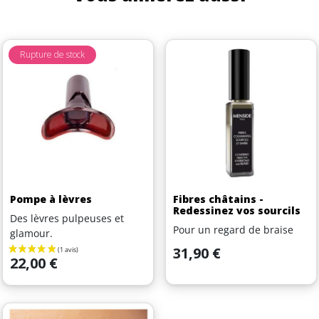
Rupture de stock
Pompe à lèvres
Fibres châtains -
Redessinez vos sourcils
Des lèvres pulpeuses et
Pour un regard de braise
glamour.
Prix
31,90 €
Prix
22,00 €