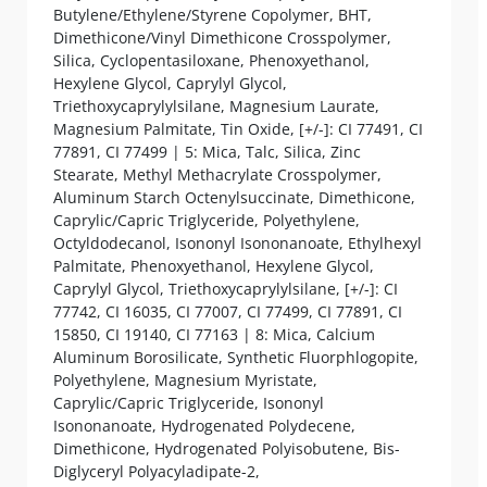
Butylene/Ethylene/Styrene Copolymer, BHT,
Dimethicone/Vinyl Dimethicone Crosspolymer,
Silica, Cyclopentasiloxane, Phenoxyethanol,
Hexylene Glycol, Caprylyl Glycol,
Triethoxycaprylylsilane, Magnesium Laurate,
Magnesium Palmitate, Tin Oxide, [+/-]: CI 77491, CI
77891, CI 77499 | 5: Mica, Talc, Silica, Zinc
Stearate, Methyl Methacrylate Crosspolymer,
Aluminum Starch Octenylsuccinate, Dimethicone,
Caprylic/Capric Triglyceride, Polyethylene,
Octyldodecanol, Isononyl Isononanoate, Ethylhexyl
Palmitate, Phenoxyethanol, Hexylene Glycol,
Caprylyl Glycol, Triethoxycaprylylsilane, [+/-]: CI
77742, CI 16035, CI 77007, CI 77499, CI 77891, CI
15850, CI 19140, CI 77163 | 8: Mica, Calcium
Aluminum Borosilicate, Synthetic Fluorphlogopite,
Polyethylene, Magnesium Myristate,
Caprylic/Capric Triglyceride, Isononyl
Isononanoate, Hydrogenated Polydecene,
Dimethicone, Hydrogenated Polyisobutene, Bis-
Diglyceryl Polyacyladipate-2,