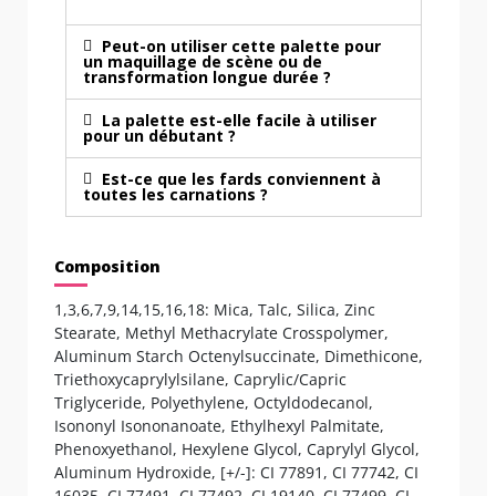
Peut-on utiliser cette palette pour
un maquillage de scène ou de
transformation longue durée ?
La palette est-elle facile à utiliser
pour un débutant ?
Est-ce que les fards conviennent à
toutes les carnations ?
Composition
1,3,6,7,9,14,15,16,18: Mica, Talc, Silica, Zinc
Stearate, Methyl Methacrylate Crosspolymer,
Aluminum Starch Octenylsuccinate, Dimethicone,
Triethoxycaprylylsilane, Caprylic/Capric
Triglyceride, Polyethylene, Octyldodecanol,
Isononyl Isononanoate, Ethylhexyl Palmitate,
Phenoxyethanol, Hexylene Glycol, Caprylyl Glycol,
Aluminum Hydroxide, [+/-]: CI 77891, CI 77742, CI
16035, CI 77491, CI 77492, CI 19140, CI 77499, CI