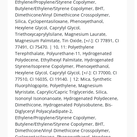
Ethylene/Propylene/Styrene Copolymer,
Butylene/Ethylene/Styrene Copolymer, BHT,
Dimethicone/Vinyl Dimethicone Crosspolymer,
Silica, Cyclopentasiloxane, Phenoxyethanol,
Hexylene Glycol, Caprylyl Glycol,
Triethoxycaprylylsilane, Magnesium Laurate,
Magnesium Palmitate, Tin Oxide, [+/-]: CI 77891, CI
77491, CI 75470. | 10, 11: Polyethylene
Terephthalate, Polyurethane-11, Hydrogenated
Polydecene, Ethylhexyl Palmitate, Hydrogenated
Styrene/Isoprene Copolymer, Phenoxyethanol,
Hexylene Glycol, Caprylyl Glycol, [+/-]: CI 77000, CI
77510, CI 16035, CI 19140. | 12: Mica, Synthetic
Fluorphlogopite, Polyethylene, Magnesium
Myristate, Caprylic/Capric Triglyceride, Silica,
Isononyl Isononanoate, Hydrogenated Polydecene,
Dimethicone, Hydrogenated Polyisobutene, Bis-
Diglyceryl Polyacyladipate-2,
Ethylene/Propylene/Styrene Copolymer,
Butylene/Ethylene/Styrene Copolymer, BHT,
Dimethicone/Vinyl Dimethicone Crosspolymer,
Cyclopentasiloxane, Phenoxyethanol, Hexylene