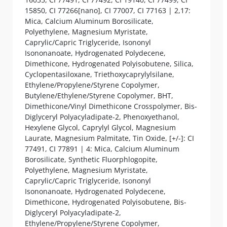
15850, CI 77266[nano], CI 77007, CI 77163 | 2,17:
Mica, Calcium Aluminum Borosilicate,
Polyethylene, Magnesium Myristate,
Caprylic/Capric Triglyceride, Isononyl
Isononanoate, Hydrogenated Polydecene,
Dimethicone, Hydrogenated Polyisobutene, Silica,
Cyclopentasiloxane, Triethoxycaprylylsilane,
Ethylene/Propylene/Styrene Copolymer,
Butylene/Ethylene/Styrene Copolymer, BHT,
Dimethicone/Vinyl Dimethicone Crosspolymer, Bis-
Diglyceryl Polyacyladipate-2, Phenoxyethanol,
Hexylene Glycol, Caprylyl Glycol, Magnesium
Laurate, Magnesium Palmitate, Tin Oxide, [+/-]: CI
77491, CI 77891 | 4: Mica, Calcium Aluminum
Borosilicate, Synthetic Fluorphlogopite,
Polyethylene, Magnesium Myristate,
Caprylic/Capric Triglyceride, Isononyl
Isononanoate, Hydrogenated Polydecene,
Dimethicone, Hydrogenated Polyisobutene, Bis-
Diglyceryl Polyacyladipate-2,
Ethylene/Propylene/Styrene Copolymer,