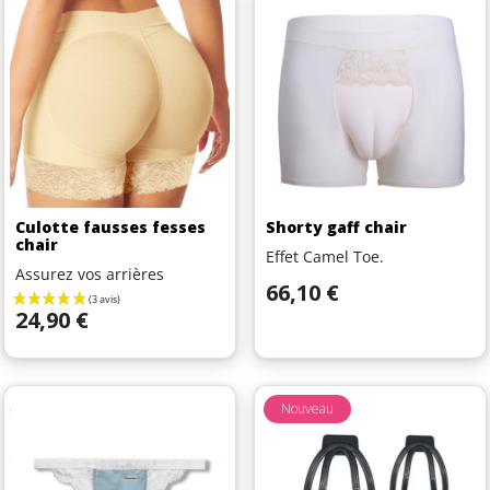
Culotte fausses fesses
Shorty gaff chair
chair
Effet Camel Toe.
Assurez vos arrières
Prix
66,10 €
Prix
24,90 €
Nouveau