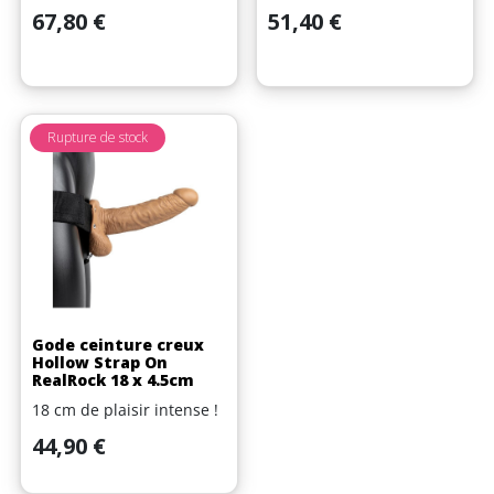
Prix
Prix
67,80 €
51,40 €
Rupture de stock
Gode ceinture creux
Hollow Strap On
RealRock 18 x 4.5cm
18 cm de plaisir intense !
Prix
44,90 €