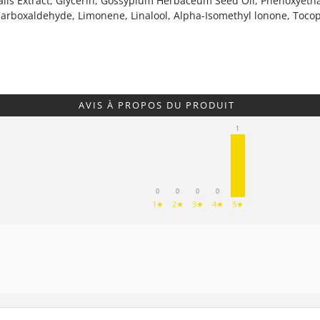
alis Extract, Glycerin, Gossypium Herbaceum Seed Oil, Phenoxyetha
arboxaldehyde, Limonene, Linalool, Alpha-Isomethyl lonone, Tocop
AVIS À PROPOS DU PRODUIT
1
0
0
0
0
1★
2★
3★
4★
5★