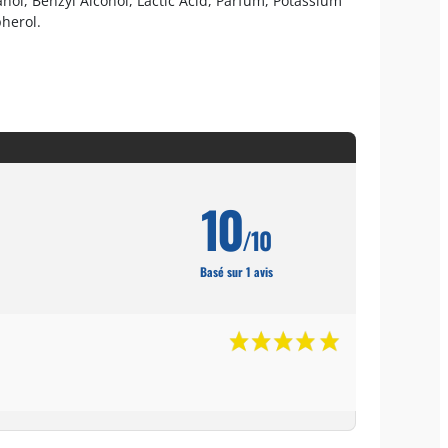
nol, Benzyl Alcohol, Lactic Acid, Parfum, Potassium
herol.
10
/10
Basé sur 1 avis