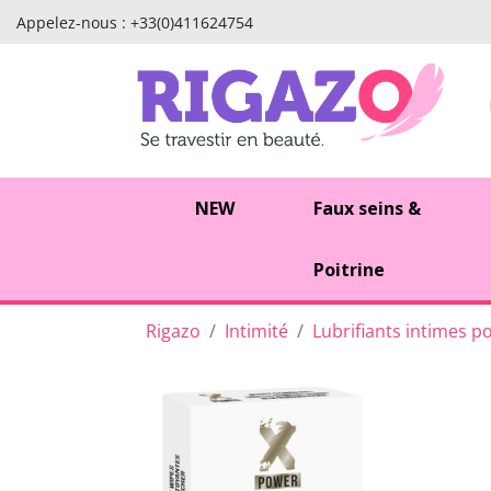
Appelez-nous :
+33(0)411624754
NEW
Faux seins &
Poitrine
Rigazo
Intimité
Lubrifiants intimes po