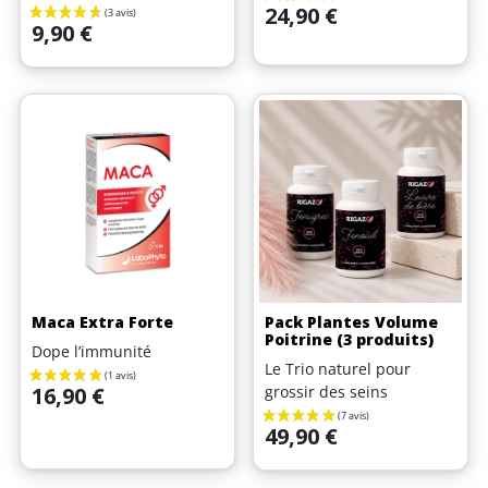
Prix
24,90 €
Prix
9,90 €
(3 avis)
Maca Extra Forte
Pack Plantes Volume
Poitrine (3 produits)
Dope l’immunité
Le Trio naturel pour
Prix
grossir des seins
16,90 €
Prix
49,90 €