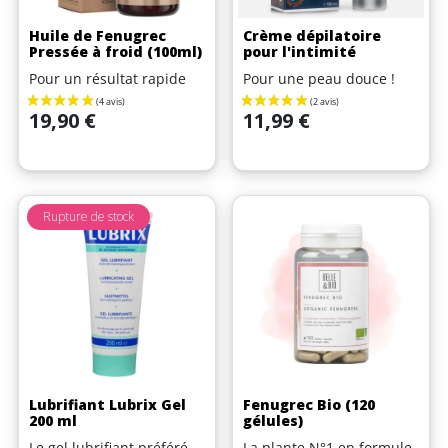
Huile de Fenugrec
Crème dépilatoire
Pressée à froid (100ml)
pour l'intimité
Pour un résultat rapide
Pour une peau douce !
Prix
Prix
19,90 €
11,99 €
Rupture de stock
(3 avis)
Lubrifiant Lubrix Gel
Fenugrec Bio (120
200 ml
gélules)
Le gel lubrifiant préféré
La plante N°1 en formule