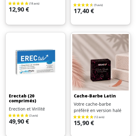
Prix
12,90 €
Prix
17,40 €
Erectab (20
Cache-Barbe Latin
comprimés)
Votre cache-barbe
Erection et Virilité
préféré en version halé
Prix
49,90 €
Prix
15,90 €