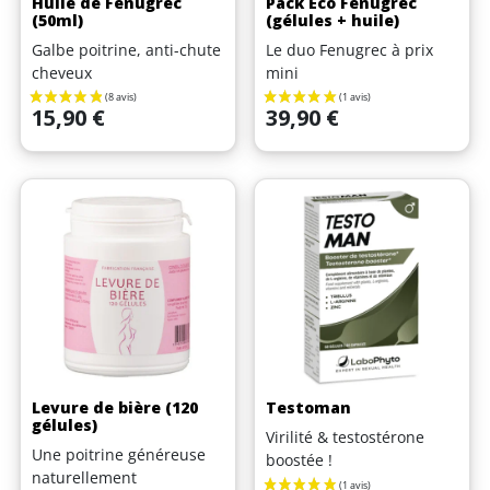
Huile de Fenugrec
Pack Eco Fenugrec
(50ml)
(gélules + huile)
Galbe poitrine, anti-chute
Le duo Fenugrec à prix
cheveux
mini
Prix
Prix
15,90 €
39,90 €
Levure de bière (120
Testoman
gélules)
Virilité & testostérone
Une poitrine généreuse
boostée !
naturellement