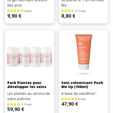
des pros
Bio
Prix
Prix
9,90 €
8,80 €
Pack Plantes pour
Soin volumisant Push
développer les seins
Me Up (150ml)
Les plantes au service de
A base de volufiline !
votre poitrine
Prix
47,90 €
Prix
59,90 €