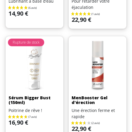
Lubrifiant à base d’eau
Pour retarder votre
éjaculation
Prix
14,90 €
Prix
22,90 €
Rupture de stock
(2 avis)
Sérum Bigger Bust
MenBooster Gel
(150ml)
d'érection
Poitrine de rêve !
Une érection ferme et
rapide
Prix
16,90 €
Prix
22,90 €