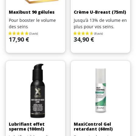
Maxibust 90 gélules
Crème U-Breast (75ml)
Pour booster le volume
Jusqu’à 13% de volume en
des seins
plus pour vos seins.
Prix
Prix
17,90 €
34,90 €
(1 avis)
Lubrifiant effet
MaxiControl Gel
sperme (100ml)
retardant (60ml)