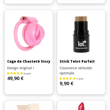
(3 avis)
Cage de Chasteté Sissy
Stick Teint Parfait
Design original !
Couvrance veloutée
optimale.
Prix
49,90 €
Prix
9,90 €