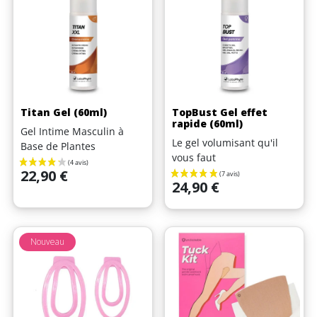
Titan Gel (60ml)
TopBust Gel effet
rapide (60ml)
Gel Intime Masculin à
Le gel volumisant qu'il
Base de Plantes
vous faut
Prix
22,90 €
Prix
24,90 €
(5 avis)
Nouveau