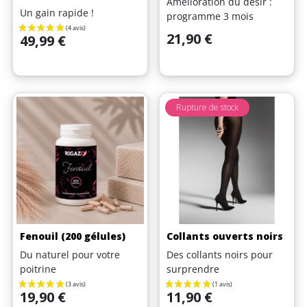
Amélioration du désir :
Un gain rapide !
programme 3 mois
Prix
21,90 €
Prix
49,99 €
(1 avis)
Rupture de stock
Fenouil (200 gélules)
Collants ouverts noirs
Du naturel pour votre
Des collants noirs pour
poitrine
surprendre
Prix
Prix
19,90 €
11,90 €