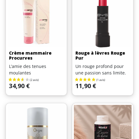
Crème mammaire
Rouge à lèvres Rouge
Procurves
Pur
L’amie des tenues
Un rouge profond pour
moulantes
une passion sans limite.
(9 avis)
Prix
Prix
34,90 €
11,90 €