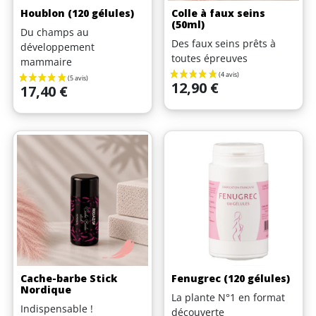
Houblon (120 gélules)
Colle à faux seins
(50ml)
Du champs au
Des faux seins prêts à
développement
toutes épreuves
mammaire
Prix
12,90 €
Prix
17,40 €
(8 avis)
Cache-barbe Stick
Fenugrec (120 gélules)
Nordique
La plante N°1 en format
Indispensable !
découverte