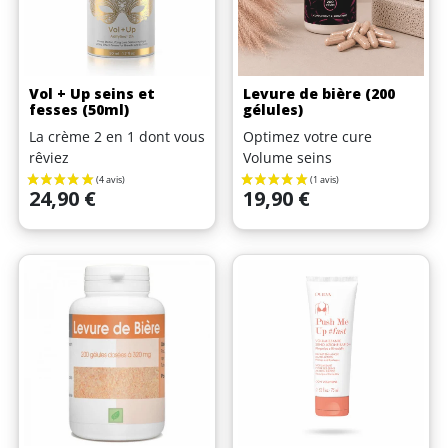
Vol + Up seins et
Levure de bière (200
fesses (50ml)
gélules)
La crème 2 en 1 dont vous
Optimez votre cure
rêviez
Volume seins
Prix
Prix
24,90 €
19,90 €
(6 avis)