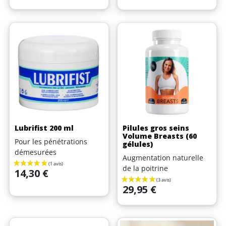
Lubrifist 200 ml
Pilules gros seins
Volume Breasts (60
Pour les pénétrations
gélules)
démesurées
Augmentation naturelle
de la poitrine
Prix
14,30 €
Prix
29,95 €