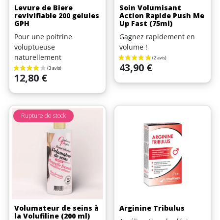
Levure de Biere
Soin Volumisant
revivifiable 200 gelules
Action Rapide Push Me
GPH
Up Fast (75ml)
Pour une poitrine
Gagnez rapidement en
voluptueuse
volume !
naturellement
Prix
43,90 €
Prix
12,80 €
Rupture de stock
Volumateur de seins à
Arginine Tribulus
la Volufiline (200 ml)