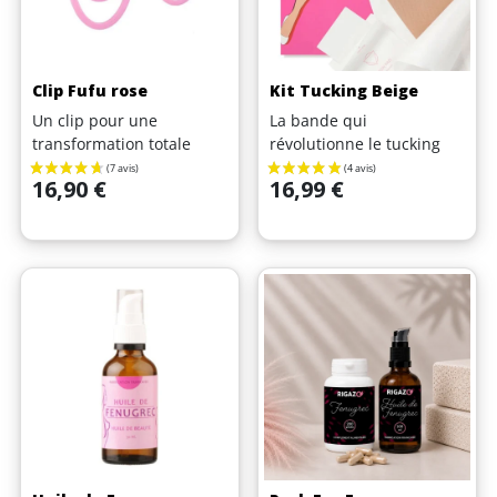
Clip Fufu rose
Kit Tucking Beige
Un clip pour une
La bande qui
transformation totale
révolutionne le tucking
Prix
Prix
16,90 €
16,99 €
(18 avis)