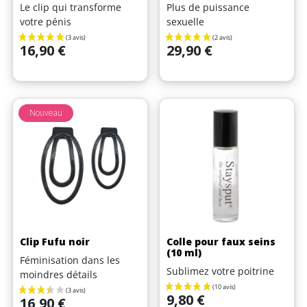
Le clip qui transforme
Plus de puissance
votre pénis
sexuelle
Prix
Prix
16,90 €
29,90 €
(7 avis)
Nouveau
Clip Fufu noir
Colle pour faux seins
(10 ml)
Féminisation dans les
Sublimez votre poitrine
moindres détails
Prix
9,80 €
Prix
16,90 €