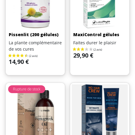
Pissenlit (200 gélules)
MaxiControl gélules
La plante complémentaire
Faites durer le plaisir
de vos cures
Prix
29,90 €
(5 avis)
Prix
14,90 €
Rupture de stock