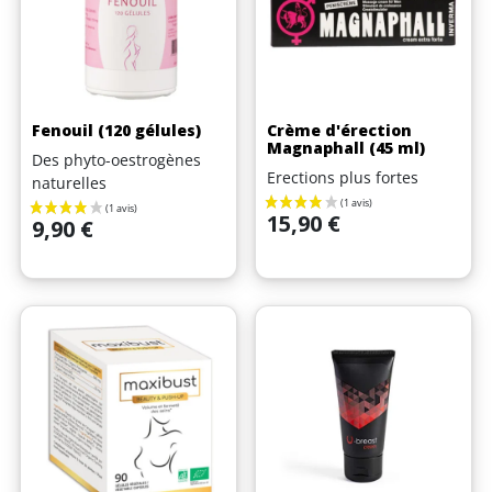
(3 avis)
Fenouil (120 gélules)
Crème d'érection
Magnaphall (45 ml)
Des phyto-oestrogènes
Erections plus fortes
naturelles
Prix
15,90 €
Prix
9,90 €