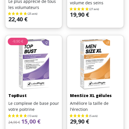
Le plus apprécié de tous
volume des seins
les volumateurs
Prix
19,90 €
Prix
22,40 €
-9,90 €
TopBust
MenSize XL gélules
Le complexe de base pour
Améliore la taille de
(25 avis)
votre poitrine
l'érection
Prix de base
Prix
Prix
15,00 €
29,90 €
24,90 €