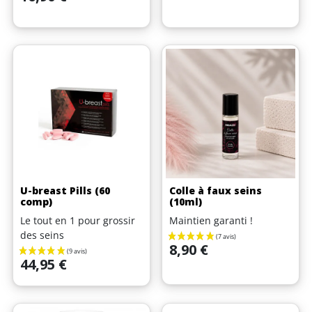
U-breast Pills (60
Colle à faux seins
comp)
(10ml)
Le tout en 1 pour grossir
Maintien garanti !
(8 avis)
des seins
Prix
8,90 €
Prix
44,95 €