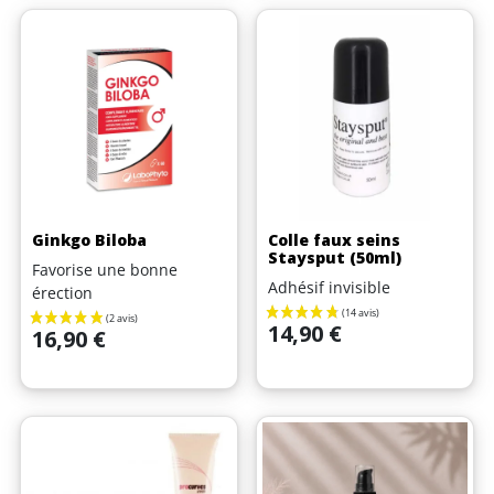
Ginkgo Biloba
Colle faux seins
Staysput (50ml)
(2 avis)
Favorise une bonne
Adhésif invisible
érection
Prix
14,90 €
Prix
16,90 €