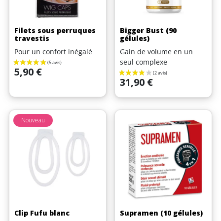
Filets sous perruques
Bigger Bust (90
travestis
gélules)
Pour un confort inégalé
Gain de volume en un
seul complexe
Prix
5,90 €
Prix
31,90 €
Nouveau
Clip Fufu blanc
Supramen (10 gélules)