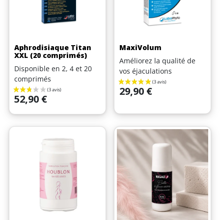
Aphrodisiaque Titan
MaxiVolum
XXL (20 comprimés)
Améliorez la qualité de
Disponible en 2, 4 et 20
vos éjaculations
comprimés
Prix
29,90 €
Prix
52,90 €
(12 avis)