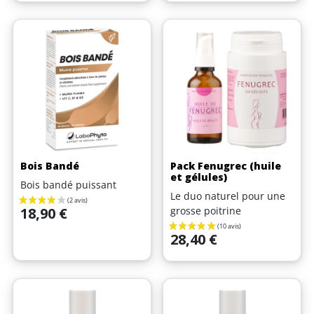
(3 avis)
Bois Bandé
Pack Fenugrec (huile
et gélules)
Bois bandé puissant
Le duo naturel pour une
Prix
grosse poitrine
18,90 €
Prix
28,40 €