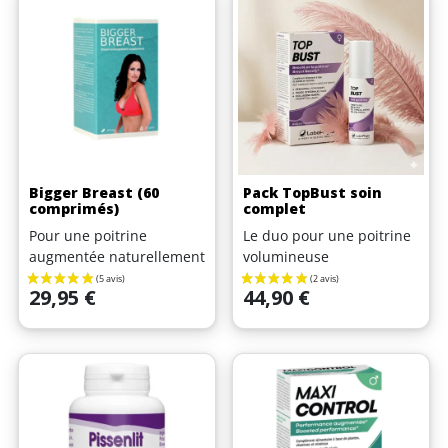
(5 avis)
Bigger Breast (60
Pack TopBust soin
comprimés)
complet
Pour une poitrine
Le duo pour une poitrine
augmentée naturellement
volumineuse
Prix
Prix
29,95 €
44,90 €