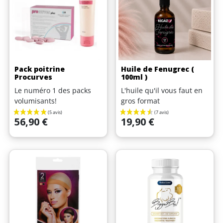
Pack poitrine
Huile de Fenugrec (
Procurves
100ml )
Le numéro 1 des packs
L'huile qu'il vous faut en
volumisants!
gros format
Prix
Prix
56,90 €
19,90 €
(4 avis)