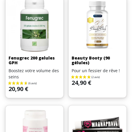
Fenugrec 200 gelules
Beauty Booty (90
GPH
gélules)
Boostez votre volume des
Pour un fessier de rêve !
seins
Prix
24,90 €
Prix
20,90 €